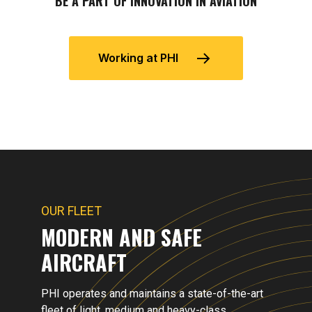
BE A PART OF INNOVATION IN AVIATION
Working at PHI
OUR FLEET
MODERN AND SAFE
AIRCRAFT
PHI operates and maintains a state-of-the-art
fleet of light, medium and heavy-class