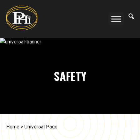
Skip
Skip
to
to
se
main
footer
content
SAFETY
Home
>
Universal Page